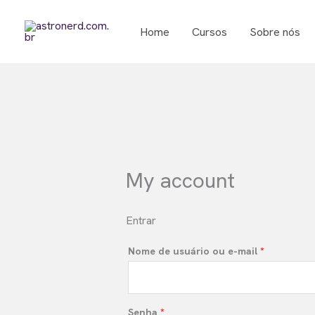
Ir
para
Home
Cursos
Sobre nós
o
conteúdo
My account
Entrar
Obrigatóri
Nome de usuário ou e-mail
*
Obrigatório
Senha
*