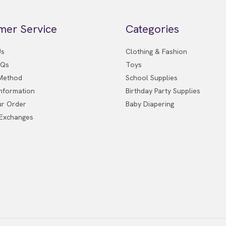
mer Service
Categories
Us
Clothing & Fashion
AQs
Toys
Method
School Supplies
Information
Birthday Party Supplies
ur Order
Baby Diapering
 Exchanges