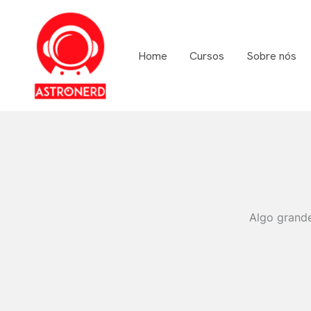
Ir
para
o
Home
Cursos
Sobre nós
conteúdo
Algo grande