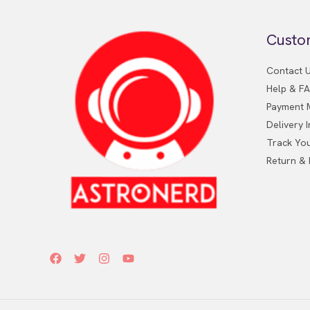
Custo
Contact 
Help & F
Payment 
Delivery 
Track Yo
Return &