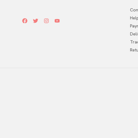
Con
Hel
Pay
Del
Tra
Ret