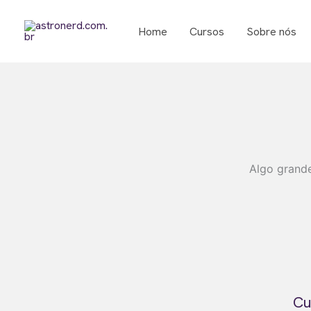
Ir
para
Home
Cursos
Sobre nós
o
conteúdo
Algo grande
Cu