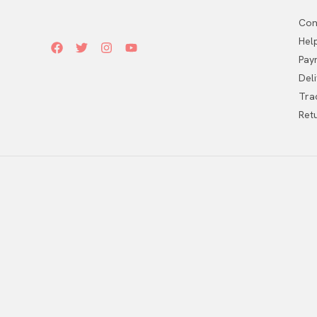
Con
Hel
Pay
Del
Tra
Ret