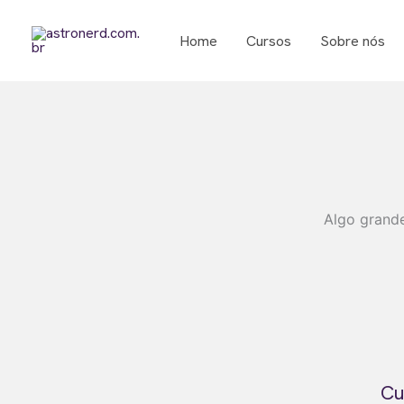
Ir
para
Home
Cursos
Sobre nós
o
conteúdo
Algo grande
Cu